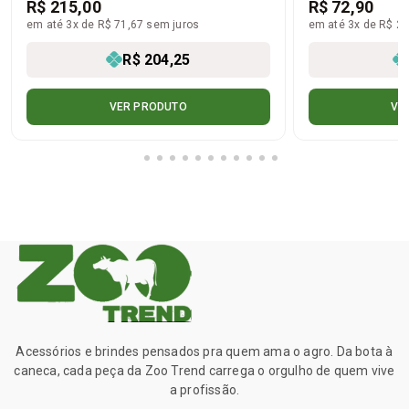
R$ 215,00
R$ 72,90
em até 3x de R$ 71,67 sem juros
em até 3x de R$ 24
R$ 204,25
VER PRODUTO
VE
Acessórios e brindes pensados pra quem ama o agro. Da bota à
caneca, cada peça da Zoo Trend carrega o orgulho de quem vive
a profissão.