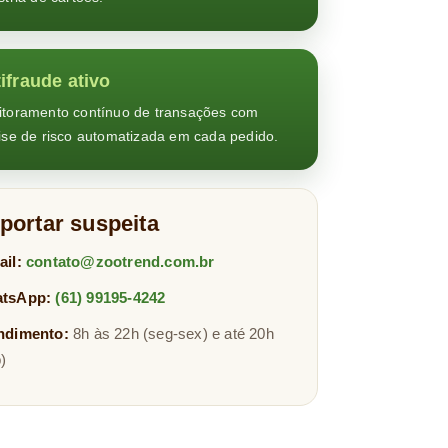
ifraude ativo
toramento contínuo de transações com
ise de risco automatizada em cada pedido.
portar suspeita
ail:
contato@zootrend.com.br
tsApp:
(61) 99195-4242
ndimento:
8h às 22h (seg-sex) e até 20h
)