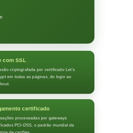
m
e com SSL
xão criptografada por certificado Let's
ypt em todas as páginas, do login ao
kout.
amento certificado
sações processadas por gateways
ificados PCI-DSS, o padrão mundial da
stria de cartões.