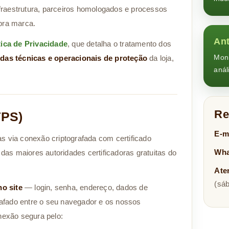
fraestrutura, parceiros homologados e processos
pra marca.
Ant
tica de Privacidade
, que detalha o tratamento dos
Moni
das técnicas e operacionais de proteção
da loja,
anál
Re
TPS)
E-m
s via conexão criptografada com certificado
Wha
 das maiores autoridades certificadoras gratuitas do
Ate
(sáb
no site
— login, senha, endereço, dados de
afado entre o seu navegador e os nossos
nexão segura pelo: