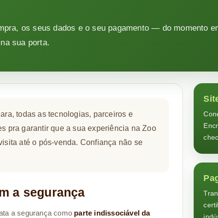
ompra, os seus dados e o seu pagamento — do momento e
 na sua porta.
Sit
ara, todas as tecnologias, parceiros e
Cone
Encr
es pra garantir que a sua experiência na Zoo
chec
visita até o pós-venda. Confiança não se
Pag
m a segurança
Tran
cert
trata a segurança como
parte indissociável da
indú