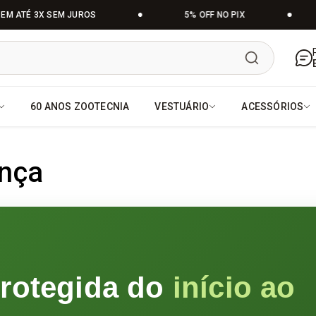
 ATÉ 3X SEM JUROS
5% OFF NO PIX
ista o orgulho de quem vive do
60 ANOS ZOOTECNIA
VESTUÁRIO
ACESSÓRIOS
ança
rotegida do
início ao